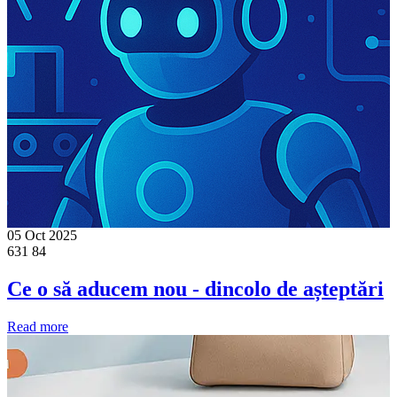
05 Oct 2025
631
84
Ce o să aducem nou - dincolo de așteptări
Read more