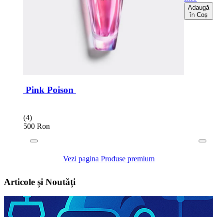
Adaugă
în Coș
Pink Poison
(4)
500 Ron
Vezi pagina Produse premium
Articole și Noutăți