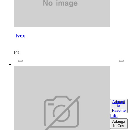
fvex
(4)
Adaugă
la
Favorite
Info
Adaugă
în Coș