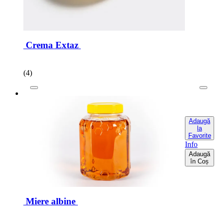
Crema Extaz
(4)
Adaugă
la
Favorite
Info
Adaugă
în Coș
Miere albine