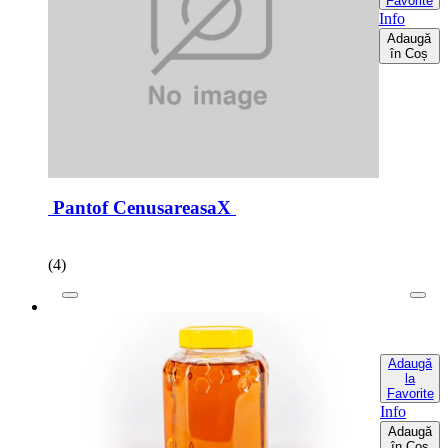
Favorite
Info
Adaugă
în Coș
Pantof CenusareasaX
(4)
Adaugă
la
Favorite
Info
Adaugă
în Coș