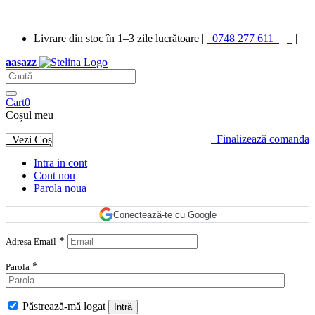
Bun venit în magazinul nostru
DEMO
X-EMAG
Livrare din stoc în 1–3 zile lucrătoare |
0748 277 611
|
|
aasazz
Cart
0
Coșul meu
Finalizează comanda
Vezi Coș
Intra in cont
Cont nou
Parola noua
Conectează-te cu Google
*
Adresa Email
*
Parola
Păstrează-mă logat