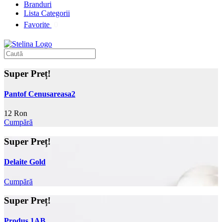
Branduri
Lista Categorii
Favorite
0
Super Preț!
Pantof Cenusareasa2
12 Ron
Cumpără
Super Preț!
Delaite Gold
Cumpără
Super Preț!
Produs 1AB