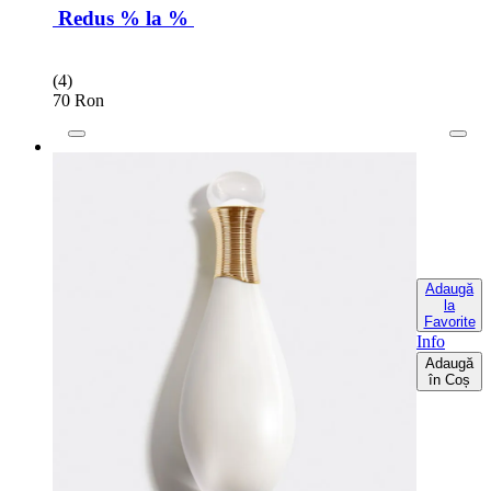
Redus % la %
(4)
70 Ron
Adaugă
la
Favorite
Info
Adaugă
în Coș