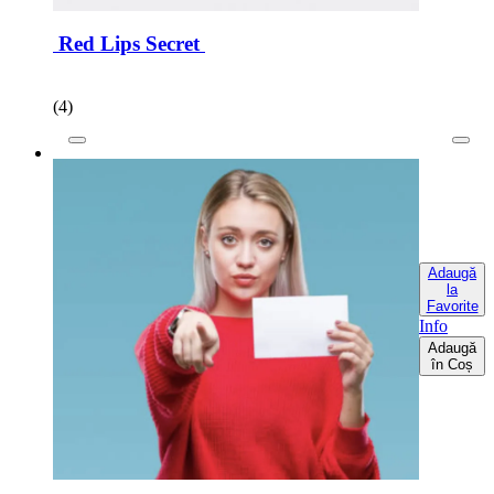
Red Lips Secret
(4)
Adaugă
la
Favorite
Info
Adaugă
în Coș