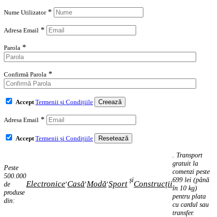
*
Nume Utilizator
*
Adresa Email
*
Parola
*
Confirmă Parola
Accept
Termenii și Condițiile
*
Adresa Email
Accept
Termenii și Condițiile
. Transport
gratuit la
Peste
comenzi peste
500.000
,
,
,
și
699 lei (până
Electronice
Casă
Modă
Sport
Construcții
de
în 10 kg)
produse
pentru plata
din:
cu cardul sau
transfer.