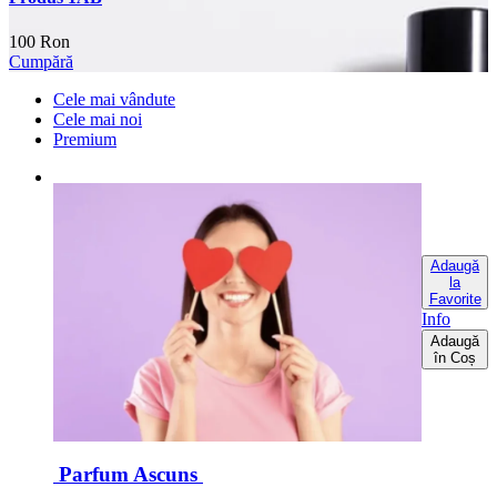
100 Ron
Cumpără
Cele mai vândute
Cele mai noi
Premium
Adaugă
la
Favorite
Info
Adaugă
în Coș
Parfum Ascuns