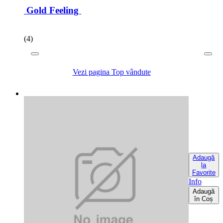
Gold Feeling
(4)
Vezi pagina Top vândute
Adaugă
la
Favorite
Info
Adaugă
în Coș