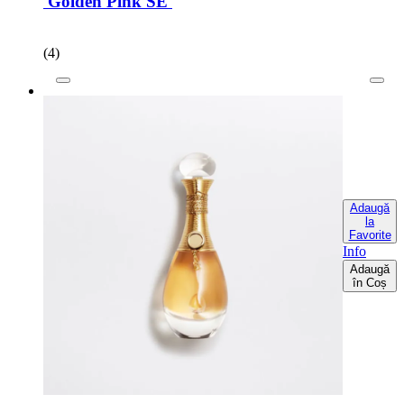
Golden Pink SE
(4)
Adaugă
la
Favorite
Info
Adaugă
în Coș