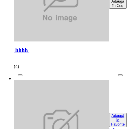
Adaugă
în Coș
hhhh
(4)
Adaugă
la
Favorite