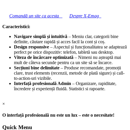
Comandă un site ca acesta
Despre X-Emag
Caracteristici:
Navigare simplă și intuitivă
– Meniu clar, categorii bine
definite, căutare rapidă și acces facil la cont și coș.
Design responsive
– Aspectul și funcționalitatea se adaptează
perfect pe orice dispozitiv: telefon, tabletă sau desktop.
Viteza de încărcare optimizată
– Nimeni nu așteaptă mai
mult de câteva secunde pentru ca un site să se încarce.
Secțiuni bine delimitate
– Produse recomandate, promoții
clare, trust elements (recenzii, metode de plată sigure) și call-
to-action-uri vizibile.
Interfață profesională Admin
– Organizare, rapiditate,
încredere și experiență fluidă. Statistici si rapoarte.
×
O interfață profesională nu este un lux – este o necesitate!
Quick Menu