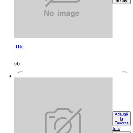
în Coș
tttt
(4)
Adaugă
la
Favorite
Info