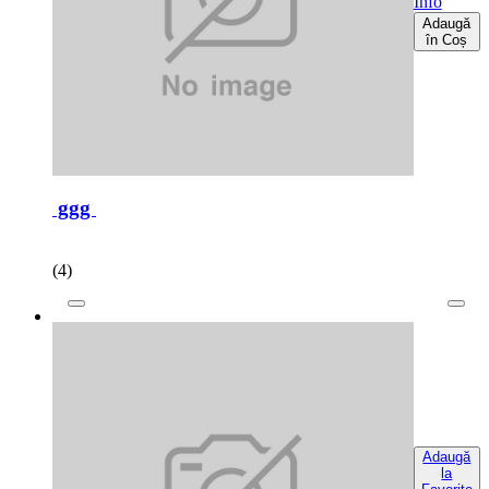
Info
Adaugă
în Coș
ggg
(4)
Adaugă
la