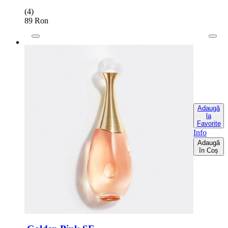
(4)
89 Ron
Adaugă
la
Favorite
Info
Adaugă
în Coș