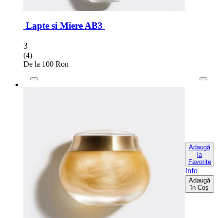
Lapte si Miere AB3
3
(4)
De la 100 Ron
Adaugă
la
Favorite
Info
Adaugă
în Coș