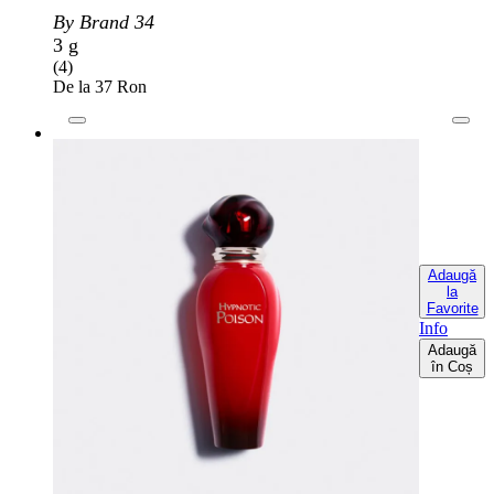
By Brand 34
3 g
(4)
De la 37 Ron
Adaugă
la
Favorite
Info
Adaugă
în Coș