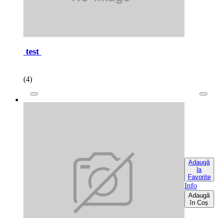
test
(4)
Adaugă
la
Favorite
Info
Adaugă
în Coș