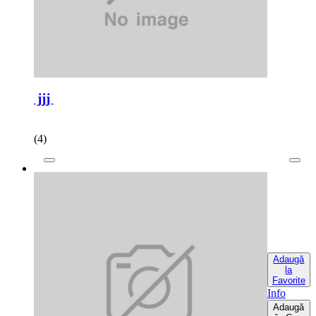
jjj
(4)
Adaugă
la
Favorite
Info
Adaugă